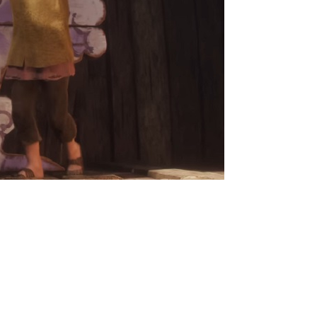
олнение под названием
первые подробности.
 древнего культа,