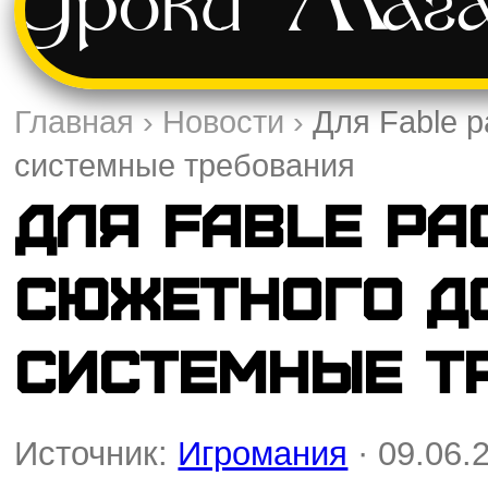
Уроки
Мага
Главная
›
Новости
›
Для Fable 
системные требования
Для Fable р
сюжетного д
системные т
Источник:
Игромания
· 09.06.