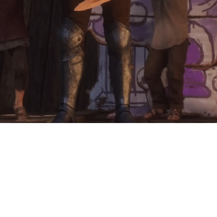
 пострелизное сюжетное доп
ground Games раскрыла его 
 погрузить в тайны мрачного