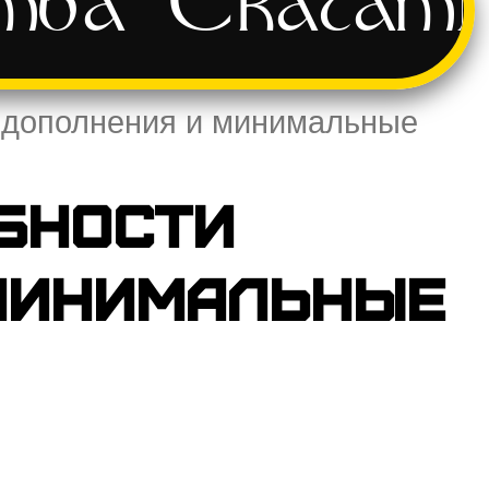
тва
Скачат
о дополнения и минимальные
бности
минимальные