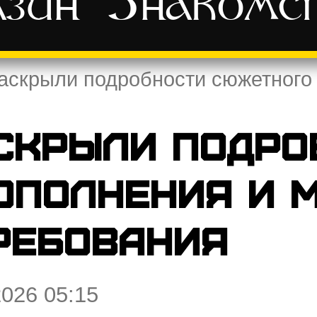
зин
Знакомс
раскрыли подробности сюжетног
аскрыли подро
ополнения и 
ребования
2026 05:15