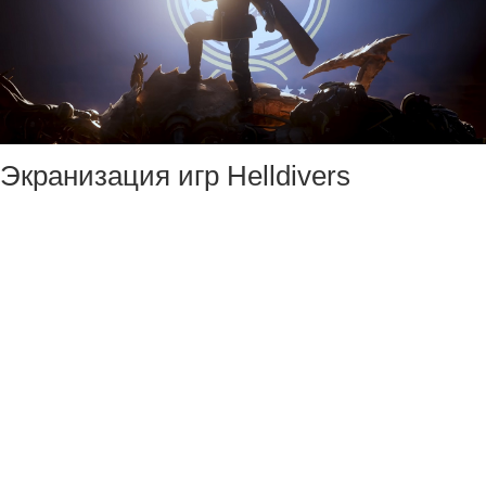
Экранизация игр Helldivers
обойдётся без Джейсона Момоа
(«Аквамен»).
Как сообщает Deadline, актёр,
которому изначально досталась
главная роль, покидает проект по
неизвестной причине. При этом