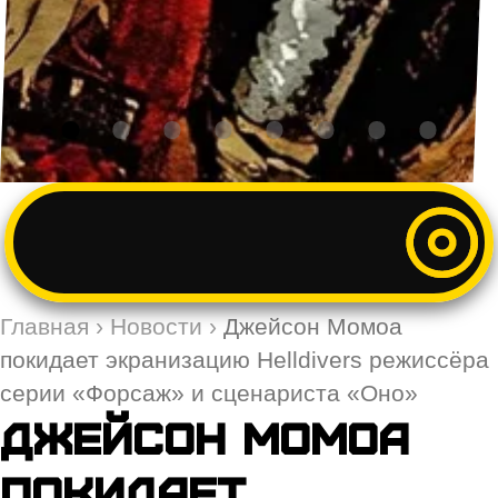
Главная
›
Новости
›
Джейсон Момоа
покидает экранизацию Helldivers режиссёра
серии «Форсаж» и сценариста «Оно»
Джейсон Момоа
покидает