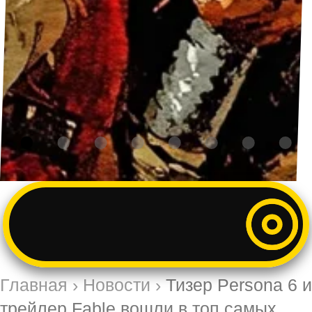
Главная
›
Новости
›
Тизер Persona 6 и
трейлер Fable вошли в топ самых