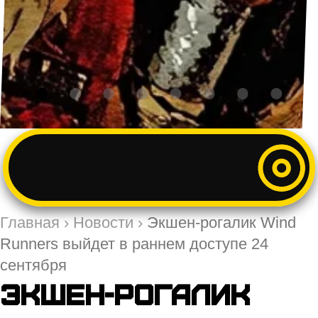
Главная
›
Новости
›
Экшен-рогалик Wind
Runners выйдет в раннем доступе 24
сентября
Экшен-рогалик