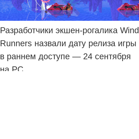
Разработчики экшен-рогалика Wind
Runners назвали дату релиза игры
в раннем доступе — 24 сентября
на PC.
На PC Gaming Show 2026 они
показали короткий трейлер с
ураганными полётами и
перестрелками в воздухе,
отсылающие к аркадам 90-х. В