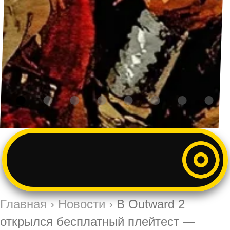
Главная
›
Новости
›
В Outward 2
открылся бесплатный плейтест —