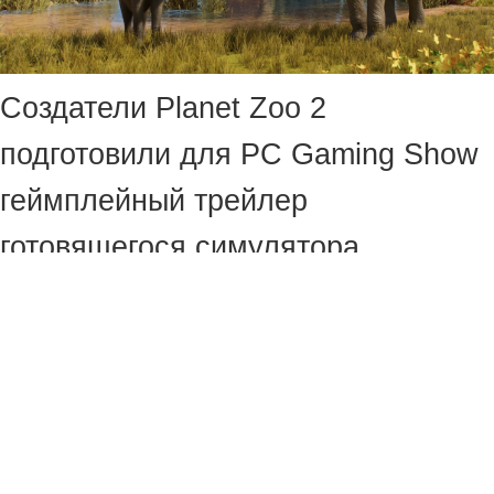
Создатели Planet Zoo 2
подготовили для PC Gaming Show
геймплейный трейлер
готовящегося симулятора.
В двухминутном ролике авторы
показали подводные и наземные
красоты и разнообразных
животных, за благополучием
которых предстоит следить