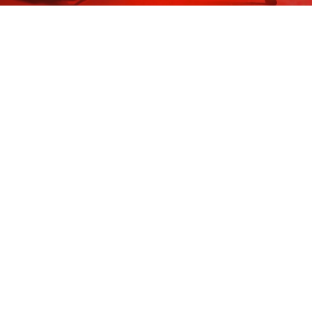
Ролевая игра Disco Elysium
продолжает вдохновлять
разработчиков на создание
похожих творений. Совсем
недавно студия ZA/UM
выпустила шпионскую версию
игры, а теперь анонсирована
ещё одна — вампирская.
На PC Gaming Show