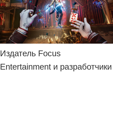
Издатель Focus
Entertainment и разработчики
экшенов City of Brass и
EPOCH привезли на Xbox
Games Showcase абсолютно