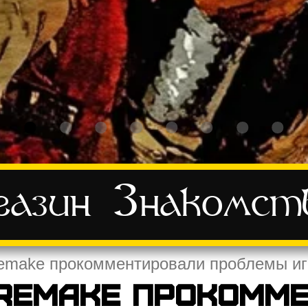
азин
Знакомст
Remake прокомментировали проблемы иг
1 Remake прокомм