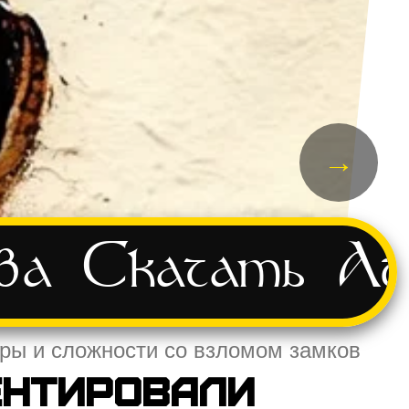
→
ва
Скачать
Ад
ры и сложности со взломом замков
ентировали