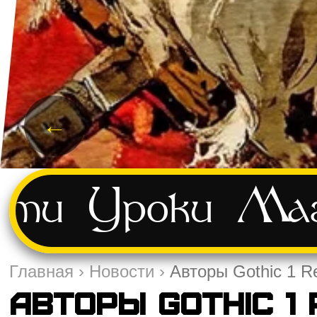
←
сти
Уроки
Маг
Главная
›
Новости
›
Авторы Gothic 1 
Авторы Gothic 