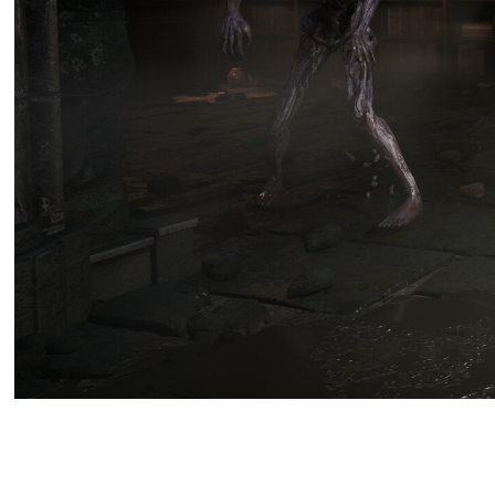
Создатели Gothic 1 Remake, ко
хорошими оценками критиков и