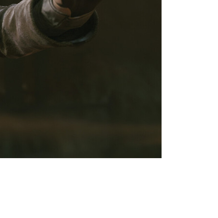
Star Wars Zero Company.
и объявлением даты релиза. Как