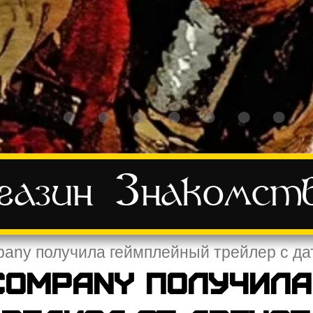
азин
Знакомст
pany получила геймплейный трейлер с да
Company получил