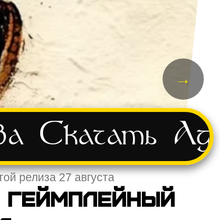
→
ва
Скачать
Ад
той релиза 27 августа
а геймплейный