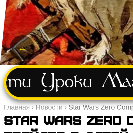
←
сти
Уроки
Маг
Главная
›
Новости
›
Star Wars Zero Com
Star Wars Zero 