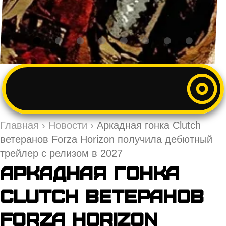
Главная
›
Новости
›
Аркадная гонка Clutch
ветеранов Forza Horizon получила дебютный
трейлер с релизом в 2027
Аркадная гонка
Clutch ветеранов
Forza Horizon