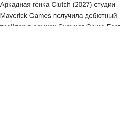
Аркадная гонка Clutch (2027) студии
Maverick Games получила дебютный
трейлер в рамках Summer Game Fest
2026 спустя несколько дней после
анонса. В ролике объявили, что
новинка выйдет весной 2027 года на
PC, PlayStation 5 и Xbox Series.
Главные анонсы и трейлеры Summer
Game Fest 2026
Комментарий от
Invented Worlds