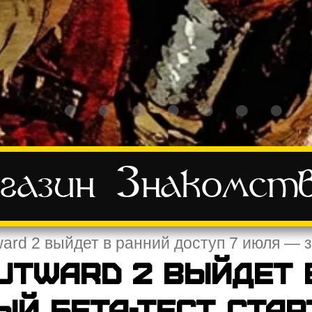
газин
Знакомст
ard 2 выйдет в ранний доступ 7 июля — з
utward 2 выйдет 
ый бета-тест стар