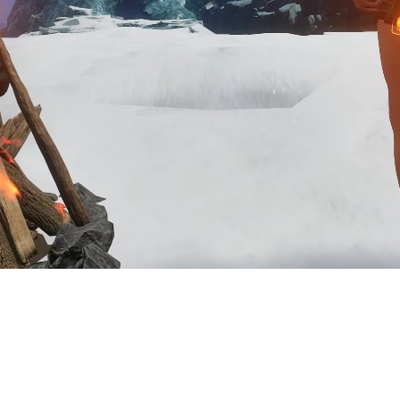
свежий трейлер Outward 2 с точно
mes Store и GOG).