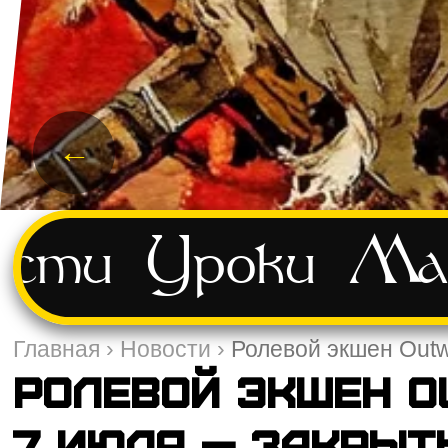
←
ости
Уроки
Ма
Главная
›
Новости
›
Ролевой экшен Outw
Ролевой экшен O
7 июля — закрыт