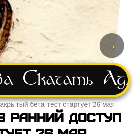
→
ва
Скачать
Адм
акрытый бета-тест стартует 26 мая
в ранний доступ
тует 26 мая