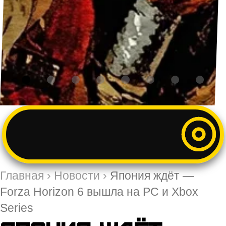
Главная
›
Новости
›
Япония ждёт —
Forza Horizon 6 вышла на PC и Xbox
Series