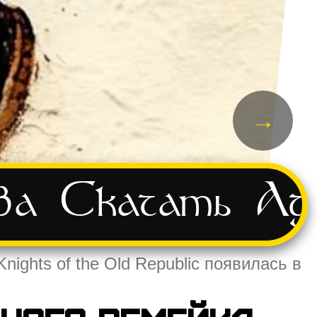
→
ва
Скачать
Ад
ights of the Old Republic появилась в