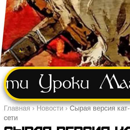
←
сти
Уроки
Маг
Главная
›
Новости
›
Сырая версия кат-
сети