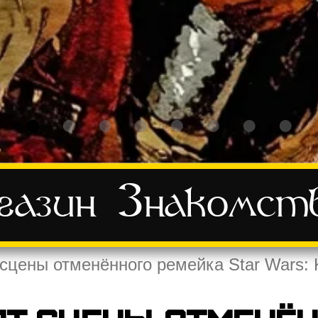
азин
Знакомст
сцены отменённого ремейка Star Wars: Kn