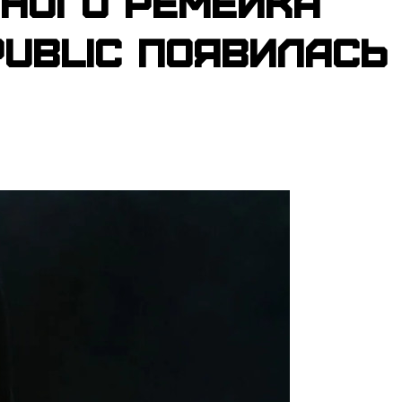
нного ремейка
public появилась