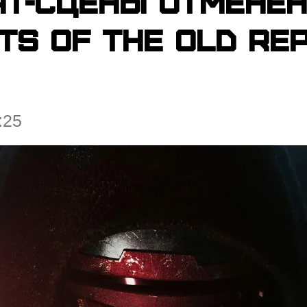
ат-сцены отменё
hts of the Old Re
:25