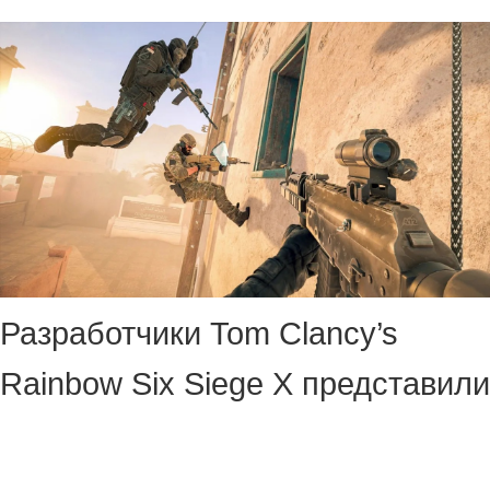
Разработчики Tom Clancy’s
Rainbow Six Siege X представили
тизер сезона Operation System
Override. В нём