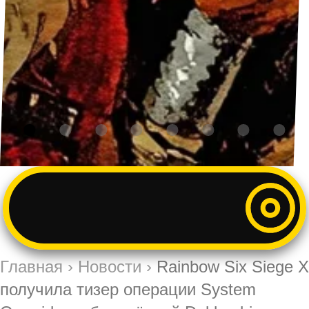
Главная
›
Новости
›
Rainbow Six Siege X
получила тизер операции System