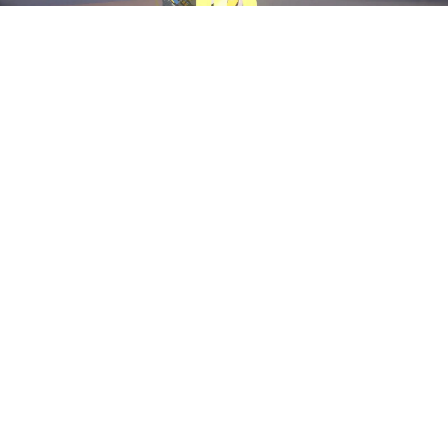
Событие к 10-летию Overwatch
разочаровало многих фанатов.
Они ожидали чего-то
большего, чем «старая»
косметика в лутбоксах.
В Blizzard прислушались к
сообществу, назвав реакцию
«справедливой», и готовят