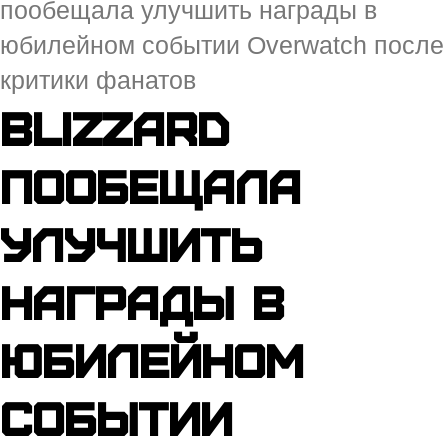
пообещала улучшить награды в
юбилейном событии Overwatch после
критики фанатов
Blizzard
пообещала
улучшить
награды в
юбилейном
событии