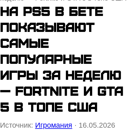
На PS5 в бете
показывают
самые
популярные
игры за неделю
— Fortnite и GTA
5 в топе США
Источник:
Игромания
· 16.05.2026