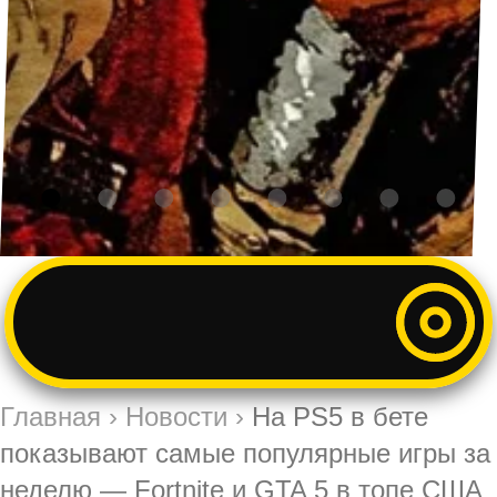
Главная
›
Новости
›
На PS5 в бете
показывают самые популярные игры за
неделю — Fortnite и GTA 5 в топе США