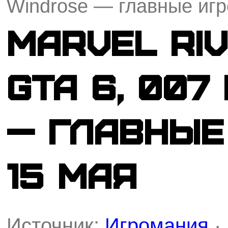
Windrose — главные игр
Marvel Riv
GTA 6, 007 
— главные
15 мая
Источник:
Игромания
·