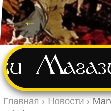
←
ки
Магаз
Главная
›
Новости
›
Marv