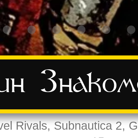
ин
Знако
el Rivals, Subnautica 2, GT