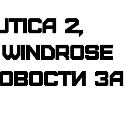
tica 2,
, Windrose
овости за