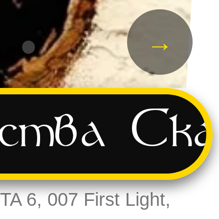
→
мства
Ска
A 6, 007 First Light,