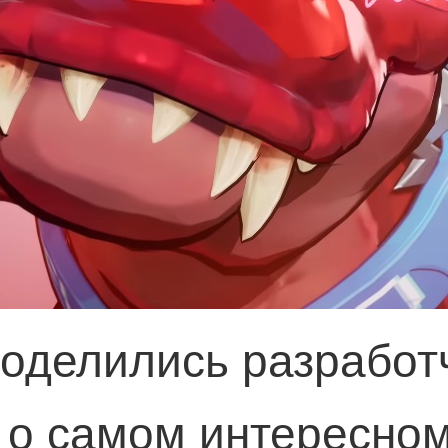
оделились разработч
 о самом интересном