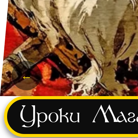
←
и
Уроки
Маг