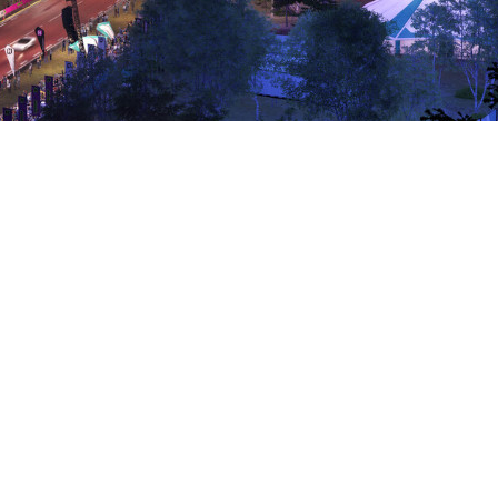
на PC и Xbox Series для вла
ать до 19 мая. Несмотря на с
ервые часы превысил 160 тыс
вечеру или на выходных, а та
ндартного и Deluxe изданий.