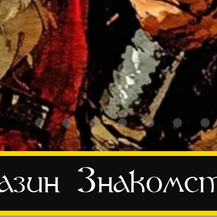
азин
Знакомс