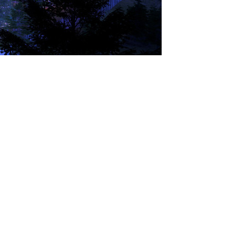
дельцев Premium-издания —
толь строгое ограничение,
яч игроков. Потенциально
кже в момент открытия