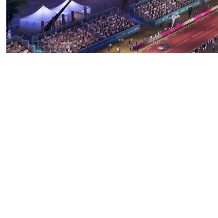
Forza Horizon 6 уже вышла 
всем остальным придётся жд
пиковый онлайн новинки в п
значение вырастит ближе к 
доступа для владельцев ста