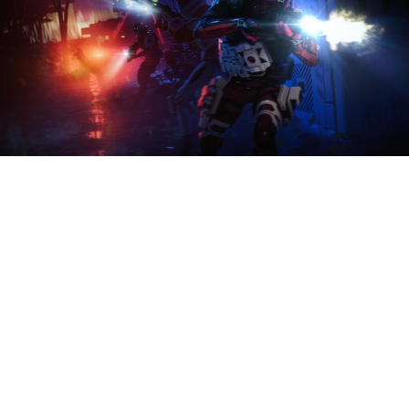
Bungie поделилась
некоторыми планами по
развитию Marathon (2026) в
будущем.
Среди главных —