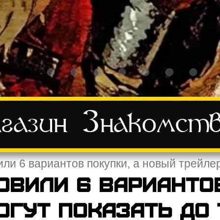
газин
Знакомст
или 6 вариантов покупки, а новый трейле
овили 6 вариантов
гут показать до 