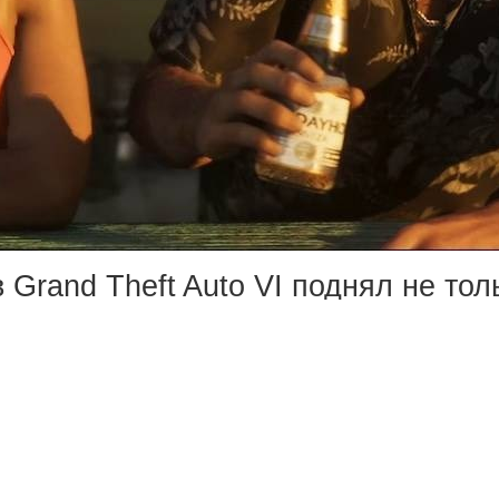
 Grand Theft Auto VI поднял не тол
ователь под ником Detective Seeds
ли 6 вариантов покупки:
— стандартное, делюкс, премиум и