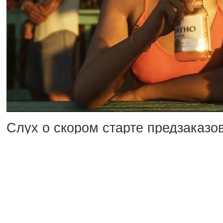
Слух о скором старте предзаказов
и инсайдерскую активность. Польз
сообщает, что для игры подготови
3 цифровых/физических издания 