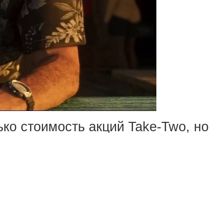
ько стоимость акций Take-Two, но
 со ссылкой на свои источники
ли аналогичные (прим. — всё это