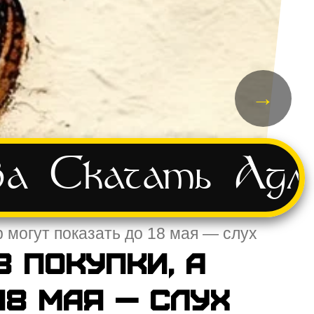
→
ва
Скачать
Адм
р могут показать до 18 мая — слух
 покупки, а
18 мая — слух