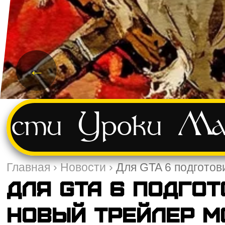
←
ости
Уроки
Ма
Главная
›
Новости
›
Для GTA 6 подготов
Для GTA 6 подгот
новый трейлер мо