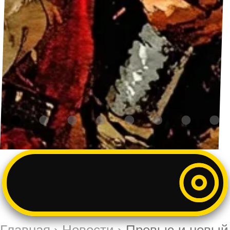
Главная
›
Новости
›
Превью и новый