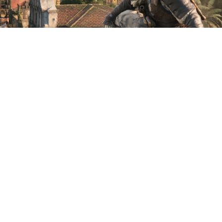
Критики и блогеры поделятся
своими впечатлениями от
Assassinʼs Creed Black Flag
Resynced уже на следующей
неделе.
Эмбарго спадает 21 мая в