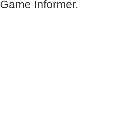
Game Informer.
Когда Бароне спросили,
какие изменения для
Stardew Valley он
рассматривал, но
отказался из-за
потенциальной
негативной реакции