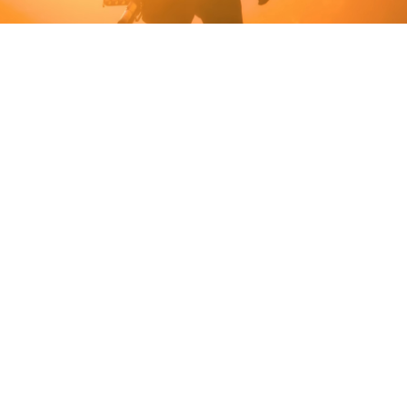
Embark Studios меняет подход
к дальнейшей поддержке ARC
Raiders. Так, крупные
обновления станут более
масштабными и значимыми и
будут выходить только 2 раза
в год.
При этом регулярные