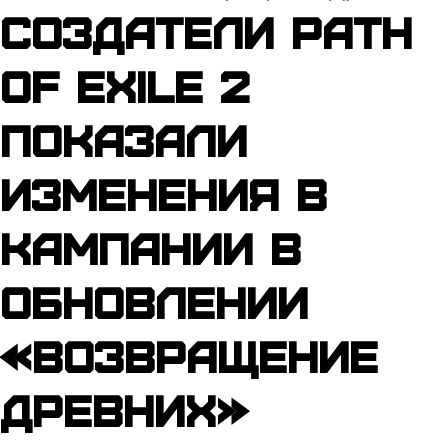
Создатели Path
of Exile 2
показали
изменения в
кампании в
обновлении
«Возвращение
Древних»