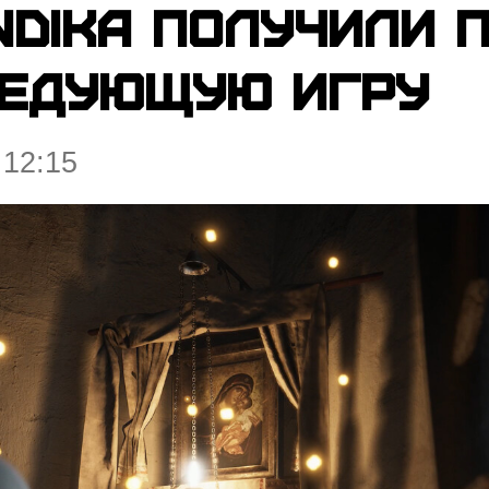
ndika получили 
ледующую игру
 12:15