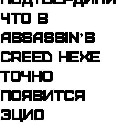
что в
Assassinʼs
Creed Hexe
точно
появится
Эцио