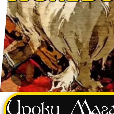
←
Уроки
Мага