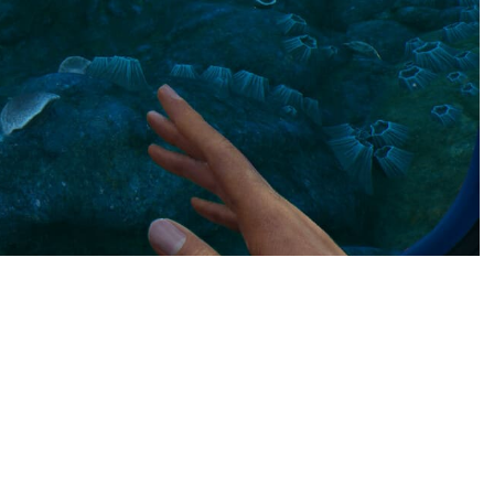
rike 2, однако на других
 серьёзные изменения.
можно отхватить