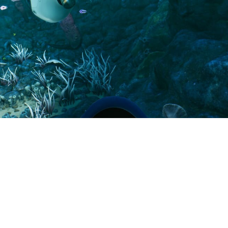
Steam возглавила Counter-St
прошлой неделей, произошли
(за слитую версию которой 