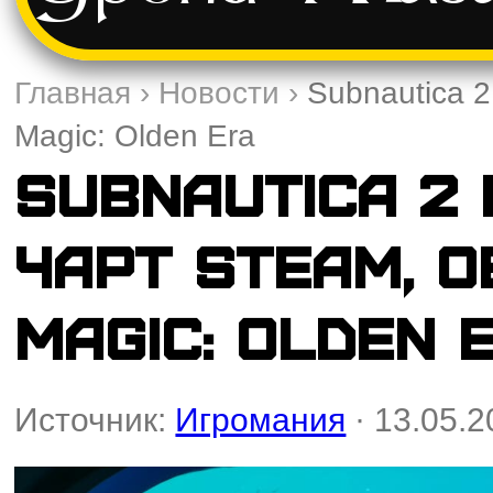
Главная
›
Новости
›
Subnautica 2
Magic: Olden Era
Subnautica 2
чарт Steam, о
Magic: Olden 
Источник:
Игромания
· 13.05.2