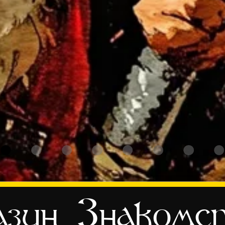
зин
Знакомс