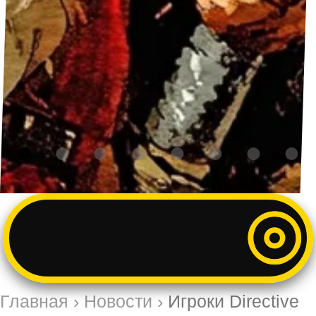
Главная
›
Новости
›
Игроки Directive