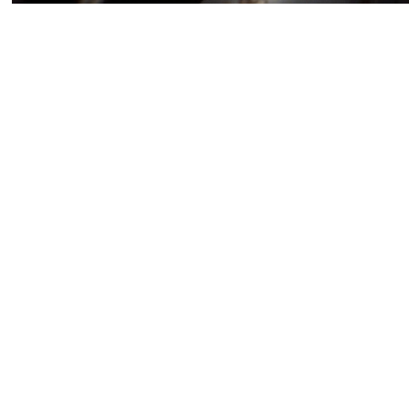
В шутере Battlefield 6 началс
Warlords: Supremacy — старт
Blastpoint — начнётся 9 июня;
High-Value Target — начнётся
В честь этого разработчики 
сезона.