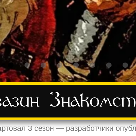
азин
Знакомст
 стартовал 3 сезон — разработчики оп