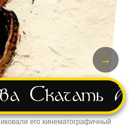
→
ва
Скачать
А
убликовали его кинематографичный