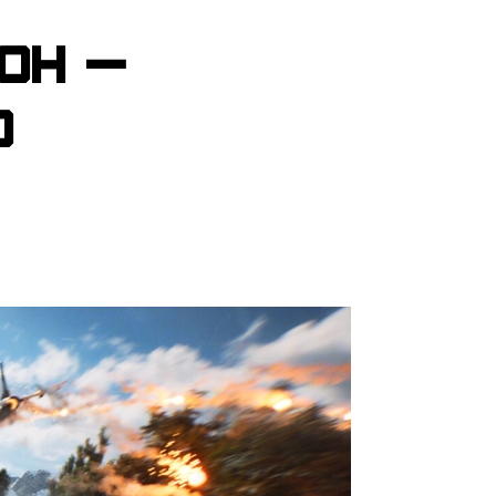
он —
о