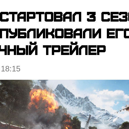
 стартовал 3 сез
публиковали ег
чный трейлер
 18:15