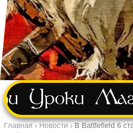
←
ти
Уроки
Маг
Главная
›
Новости
›
В Battlefield 6