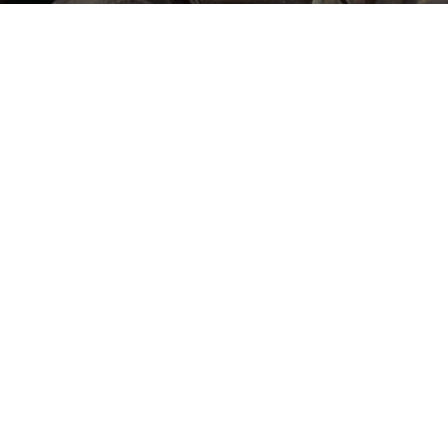
я третий сезон, разделённый на
овала!
 30 июня.
опубликовали вступительный к