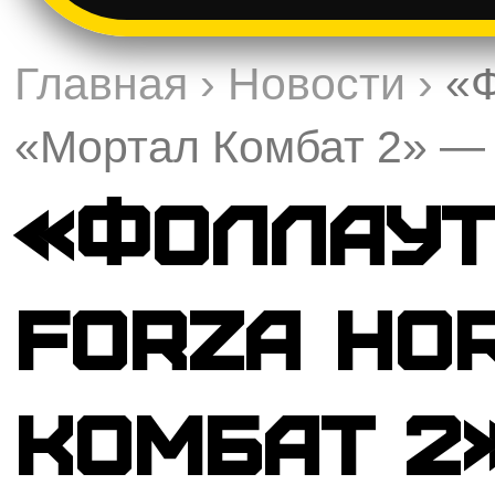
Главная
›
Новости
›
«Ф
«Мортал Комбат 2» — 
«Фоллаут»
Forza Hor
Комбат 2