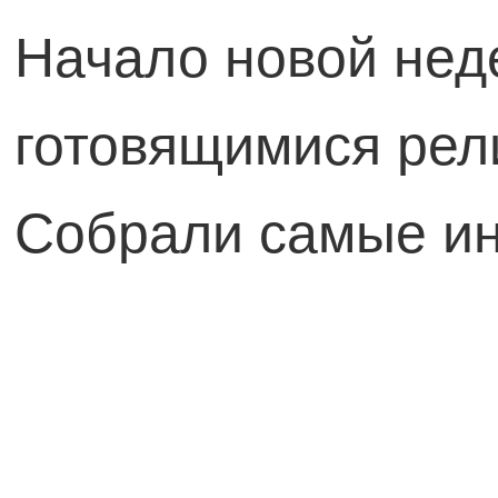
Начало новой нед
готовящимися рел
Собрали самые ин
дайджесте.
Создатели «Фоллау
шоу снимется Аар