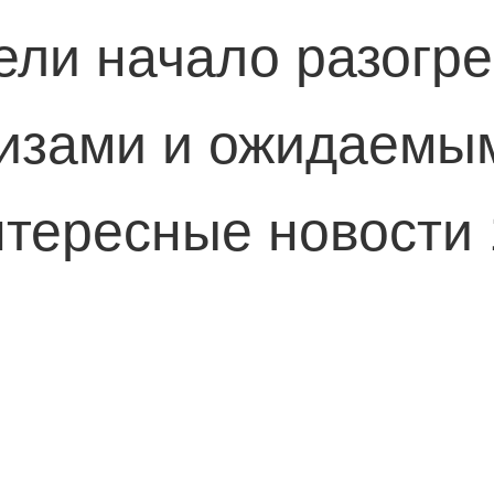
ели начало разогре
изами и ожидаемым
тересные новости 
та» объявили, что
он Пол — звезда с