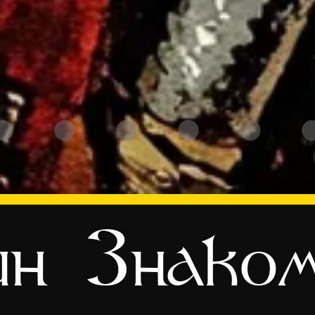
ин
Знако