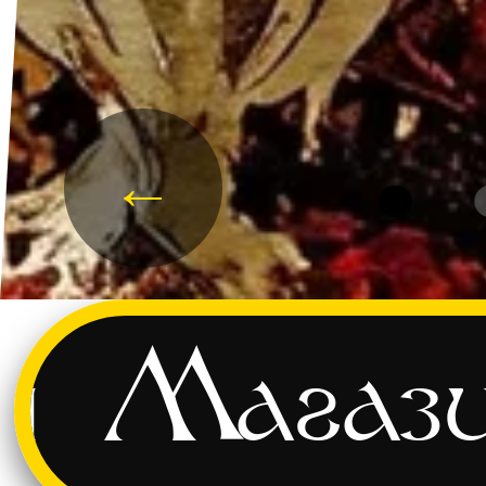
←
и
Магаз