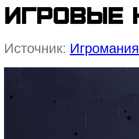
игровые н
Источник:
Игромани