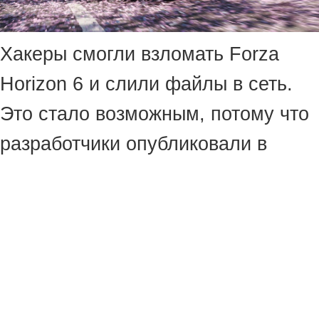
Хакеры смогли взломать Forza
Horizon 6 и слили файлы в сеть.
Это стало возможным, потому что
разработчики опубликовали в
Steam незашифрованный
репозиторий игровых файлов
объёмом свыше 155 ГБ.
На специальных форумах и
пиратских сайтах довольно быстро