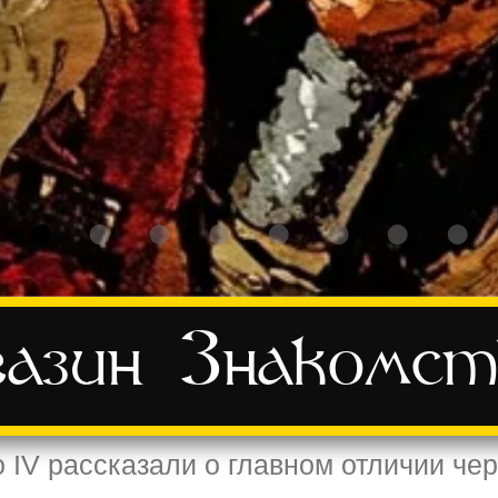
азин
Знакомст
o IV рассказали о главном отличии че