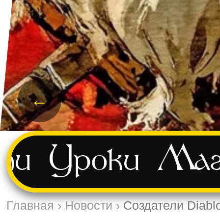
←
ти
Уроки
Маг
Главная
›
Новости
›
Создатели Diabl