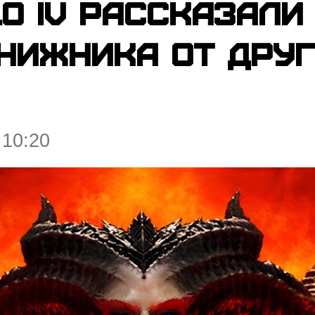
lo IV рассказали
нижника от дру
 10:20