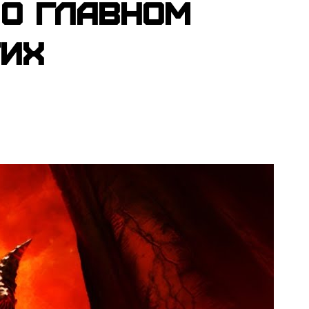
 о главном
гих