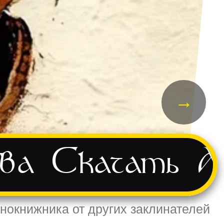
→
ва
Скачать
А
рнокнижника от других заклинателей