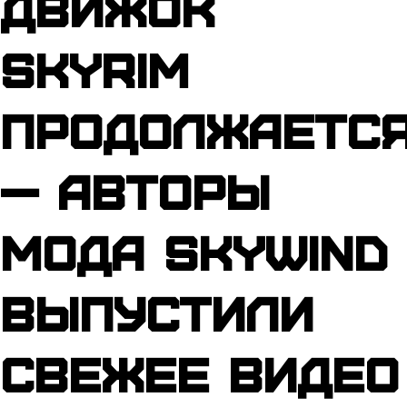
движок
Skyrim
продолжаетс
— авторы
мода Skywind
выпустили
свежее видео