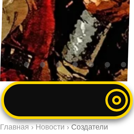
Главная
›
Новости
›
Создатели