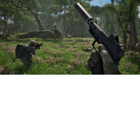
Создатели шутера PUBG:
Black Budget анонсировали
второй закрытый альфа-
тест. Пока без точных дат