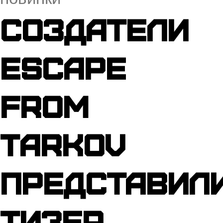
Создатели
Escape
from
Tarkov
представил
тизер