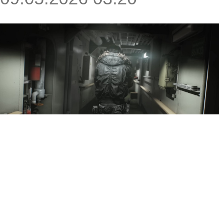
Battlestate Games в
рамках свежего