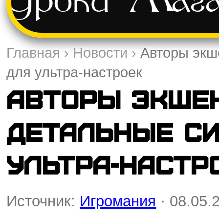
Уроки
Мага
Главная
›
Новости
›
Авторы экш
для ультра-настроек
Авторы экшен
детальные с
ультра-настр
Источник:
Игромания
· 08.05.