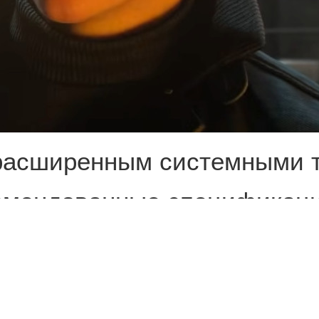
ь расширенным системными т
комендованные спецификац
тчики раскрыли «железо» д
 4К и при 200+ FPS.