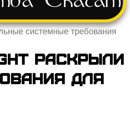
тва
Скачат
тальные системные требования
ight раскрыли
ования для