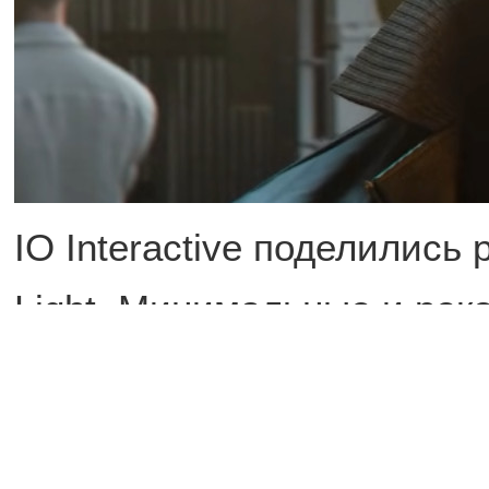
IO Interactive поделилис
Light. Минимальные и ре
январе, а теперь разрабо
— с ультра-настройками, в