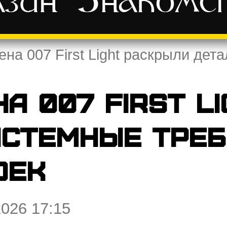
зин
Знакомс
ена 007 First Light раскрыли де
а 007 First L
истемные треб
оек
2026 17:15