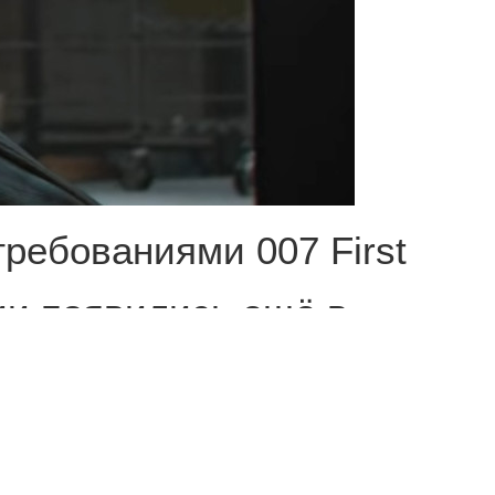
ребованиями 007 First
ии появились ещё в
ля игры без компромиссов