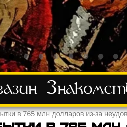
азин
Знакомст
ытки в 765 млн долларов из-за неудо
бытки в 765 млн 