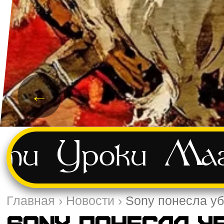
←
сти
Уроки
Маг
Главная
›
Новости
›
Sony понесла уб
Sony понесла у