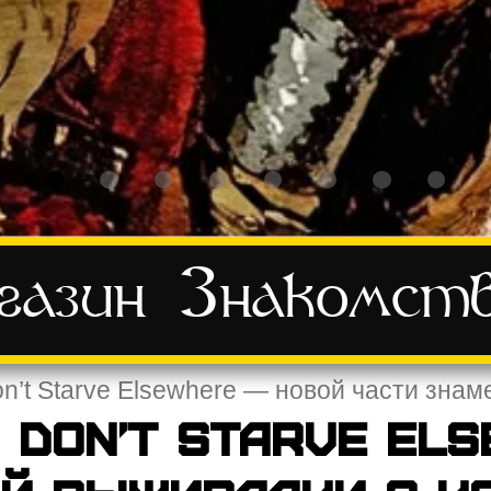
азин
Знакомст
n’t Starve Elsewhere — новой части зна
 Don’t Starve El