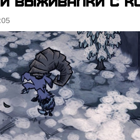
ой выживалки с к
:05