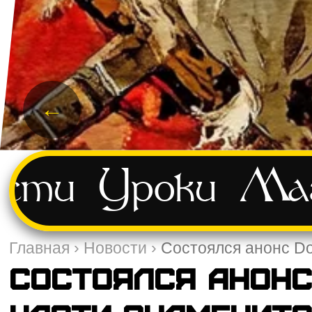
←
ости
Уроки
Маг
Главная
›
Новости
›
Состоялся анонс Do
Состоялся анонс