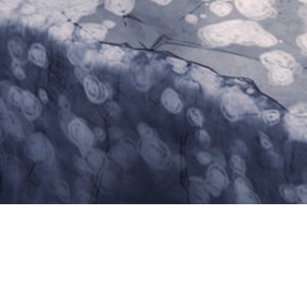
 анонсировали Don’t Starve Elsewh
ют подарить игрокам «совершенн
ния. При этом на месте останутс