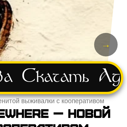
→
ва
Скачать
Ад
менитой выживалки с кооперативом
sewhere — новой