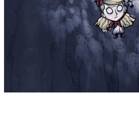
В рамках шоу Triple-i Initiative
выживалки. Разработчики обеща
«бескомпромиссный» опыт выжива