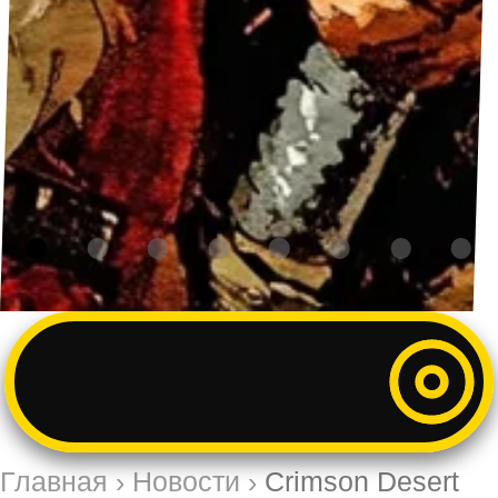
Главная
›
Новости
›
Crimson Desert