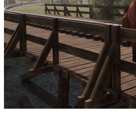
Neojac Entertainment Inc. сообщ
Games Store грядущей весной.