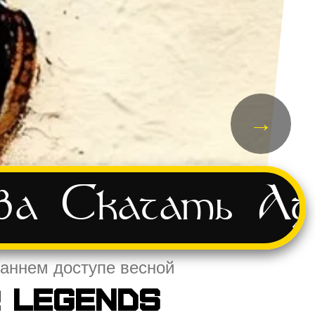
→
ва
Скачать
Ад
раннем доступе весной
 Legends