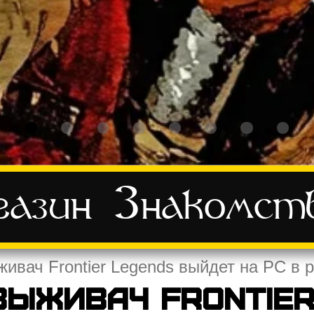
азин
Знакомст
ивач Frontier Legends выйдет на PC в 
выживач Frontier