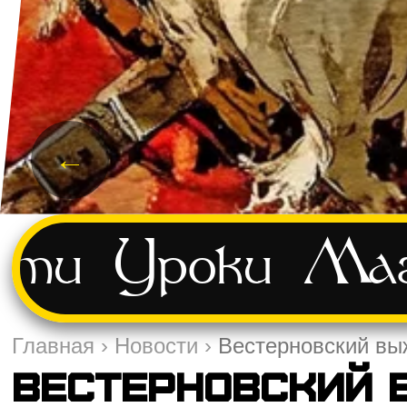
←
сти
Уроки
Маг
Главная
›
Новости
›
Вестерновский выж
Вестерновский 