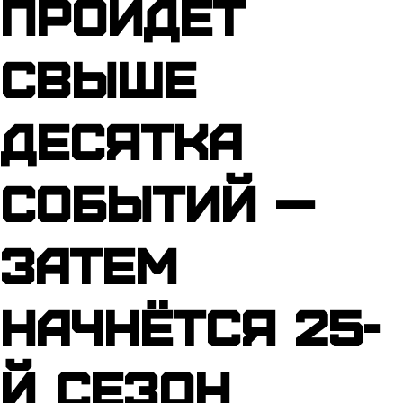
пройдёт
свыше
десятка
событий —
затем
начнётся 25-
й сезон