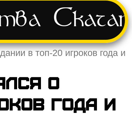
ства
Скача
ании в топ-20 игроков года и
ался о
оков года и