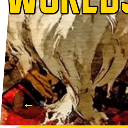
WORLD
←