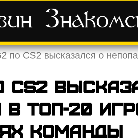
зин
Знаком
 по CS2 высказался о непопад
о CS2 высказ
 в топ-20 игр
лях команды