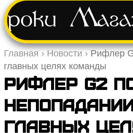
Уроки
Мага
Главная
›
Новости
›
Рифлер G2
главных целях команды
Рифлер G2 п
непопадании
главных це