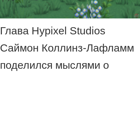
Глава Hypixel Studios
Саймон Коллинз-Лафламм
поделился мыслями о
текущем состоянии Hytale и
её будущем.
Саймон отметил, что до сих
пор считает игру