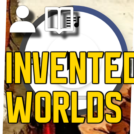
INVENTE
WORLDS