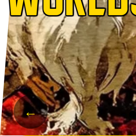
WORLD
←