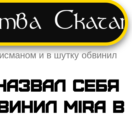
ства
Скача
лисманом и в шутку обвинил
назвал себя
винил Mira в