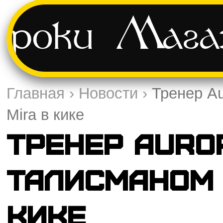
Уроки
Мага
Главная
›
Новости
›
Тренер Au
Mira в кике
Тренер Auro
талисманом 
кике