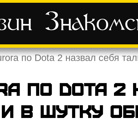
зин
Знаком
rora по Dota 2 назвал себя та
ra по Dota 2 
и в шутку об