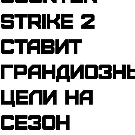
Strike 2
ставит
грандиозн
цели на
сезон