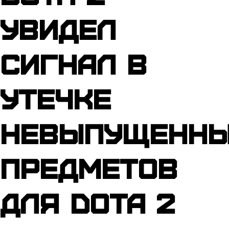
увидел
сигнал в
утечке
невыпущенн
предметов
для Dota 2