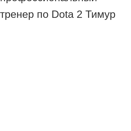
тренер по Dota 2 Тимур
«Ahilles» Кульмухамбетов
отреагировал на
недавнюю находку
датамайнеров.
Специалист выразил
надежду, что