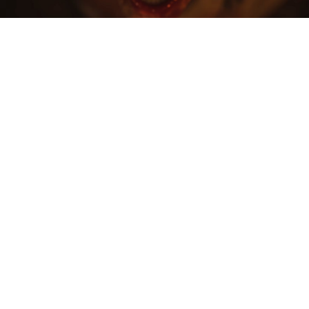
Rebel Wolves и IGN
подготовили эксклюзивную
демонстрацию свежего
геймплея ролевого экшена The
Blood of Dawnwalker.
В ролике на 8 минут показали
прохождение одного из
стартовых квестов, доступного