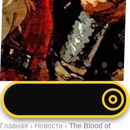
Главная
›
Новости
›
The Blood of